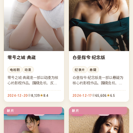
零号之城·典藏
白昼指令·纪念版
电视剧
动漫
纪录片
悬疑
零号之城·典藏是一部以动漫为核
白昼指令·纪念版是一部以悬疑为
心的影视作品，围绕危机、反转
核心的影视作品，围绕危机、反
与人物成长展开，整体节奏紧
转与人物成长展开，整体节奏紧
凑，值得推荐观看。
凑，值得推荐观看。
2024-12-20
8,139
8.4
2024-12-17
65,606
6.5
新片
新片
独播
高分
英国
韩国