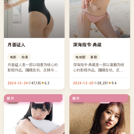
月面证人
深海指令·典藏
电影
动漫
电视剧
喜剧
月面证人是一部以动漫为核心的
深海指令·典藏是一部以喜剧为核
影视作品，围绕危机、反转与人
心的影视作品，围绕危机、反转
物成长展开，整体节奏紧凑，值
与人物成长展开，整体节奏紧
得推荐观看。
凑，值得推荐观看。
2024-12-24
47,135
6.3
2024-12-20
28,251
9.4
新片
新片
热播
独播
中国
美国