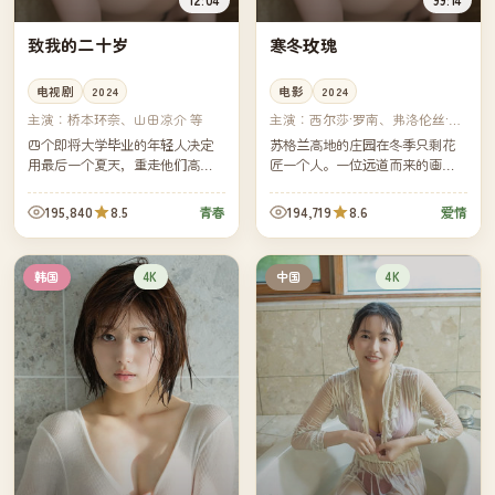
致我的二十岁
寒冬玫瑰
电视剧
2024
电影
2024
主演：
桥本环奈、山田凉介 等
主演：
西尔莎·罗南、弗洛伦丝·珀
等
四个即将大学毕业的年轻人决定
苏格兰高地的庄园在冬季只剩花
用最后一个夏天，重走他们高中
匠一个人。一位远道而来的画家
三年级时一起骑过的那条沿海公
请求住下两周，她想画完她母亲
路。镜头里是骑行，镜头外是各
未完成的那幅"寒冬玫瑰"。
195,840
8.5
194,719
8.6
青春
爱情
自不敢轻易说出口的"接下来呢"。
4K
4K
韩国
中国