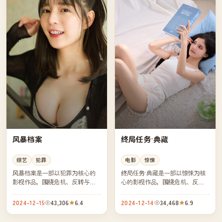
风暴档案
终局任务·典藏
综艺
犯罪
电影
惊悚
风暴档案是一部以犯罪为核心的
终局任务·典藏是一部以惊悚为核
影视作品，围绕危机、反转与人
心的影视作品，围绕危机、反转
物成长展开，整体节奏紧凑，值
与人物成长展开，整体节奏紧
得推荐观看。
凑，值得推荐观看。
2024-12-15
43,306
6.4
2024-12-14
34,468
6.9