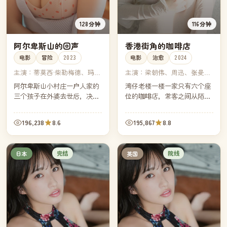
128分钟
116分钟
阿尔卑斯山的回声
香港街角的咖啡店
电影
冒险
2023
电影
治愈
2024
主演：
蒂莫西·柴勒梅德、玛格
主演：
梁朝伟、周迅、张曼
丽特·库利、迈克尔·斯图巴、
玉、古天乐
阿尔卑斯山小村庄一户人家的
湾仔老楼一楼一家只有六个座
阿米·哈默
三个孩子在外婆去世后，决定
位的咖啡店，常客之间从陌生
走完外婆当年从家门口到山顶
到熟悉花了十年。如今老楼即
教堂的那条朝圣路——三十一
将拆除，老板决定为这十年里
196,238
8.6
195,867
8.8
公里，三十一年没人完整走
每一位常客做一张属于他们的
过。
咖啡卡片。
完结
院线
日本
英国