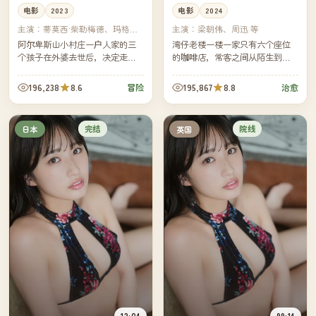
电影
2023
电影
2024
主演：
蒂莫西·柴勒梅德、玛格丽
主演：
梁朝伟、周迅 等
特·库利 等
阿尔卑斯山小村庄一户人家的三
湾仔老楼一楼一家只有六个座位
个孩子在外婆去世后，决定走完
的咖啡店，常客之间从陌生到熟
外婆当年从家门口到山顶教堂的
悉花了十年。如今老楼即将拆
那条朝圣路——三十一公里，三
除，老板决定为这十年里每一位
196,238
8.6
195,867
8.8
冒险
治愈
十一年没人完整走过。
常客做一张属于他们的咖啡卡
片。
完结
院线
日本
英国
12:04
99:14