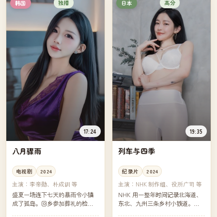
独播
高分
韩国
日本
17:24
19:35
八月骤雨
列车与四季
电视剧
2024
纪录片
2024
主演：
李帝勋、朴成训 等
主演：
NHK 制作组、役所广司 等
盛夏一场连下七天的暴雨令小镇
NHK 用一整年时间记录北海道、
成了孤岛。回乡参加葬礼的检察
东北、九州三条乡村小铁道。摄
官发现，去世的伯父并非死于心
制组跟着列车走过樱花、梅雨、