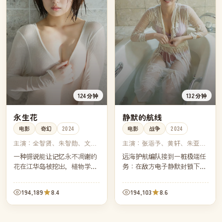
124分钟
132分钟
永生花
静默的航线
电影
奇幻
2024
电影
战争
2024
主演：
全智贤、朱智勋、文佳
主演：
张涵予、黄轩、朱亚
煐、朴宝剑
文、张子枫
一种据说能让记忆永不凋谢的
远海护航编队接到一桩极端任
花在江华岛被挖出，植物学家
务：在敌方电子静默封锁下，
发现它的香气会让人陷入自己
穿越一条没有任何外部信号的
最美的一段过去。她必须在迷
海域。指挥官必须重新学会只
194,189
8.4
194,103
8.6
恋与遗忘之间，做出科学家不
靠纸海图与星辰判断方向。
该做的选择。