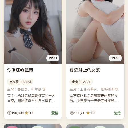
22:41
99:45
你眼底的星河
信浓路上的女孩
电视剧
2023
电影
2023
主演：
朴信惠、朴宝剑 等
主演：
上白石萌音、松坂桃李 等
天文台的研究员每晚仰望同一片
从东京回长野老家奔丧的年轻女
星空，却始终算不准自己情感里
孩，决定步行十天走完外婆当年
的轨道。一位偶然到访的画家提
的"信浓路"。沿路遇到的每一个
议他们用四季的时间，合作一幅
人，都让她对外婆的人生多了一
190,948
8.6
190,733
8.7
爱情
治愈
以星座为名的画——前提是必须
点新的认识。
每周...