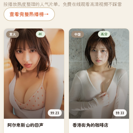
按播放热度整理的人气片单，免费在线观看高清视频不踩雷
查看完整热播榜
→
4K
高分
意大
中国
99:23
99:33
阿尔卑斯山的回声
香港街角的咖啡店