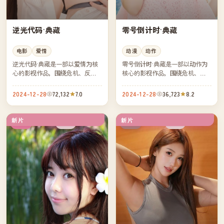
逆光代码·典藏
零号倒计时·典藏
电影
爱情
动漫
动作
逆光代码·典藏是一部以爱情为核
零号倒计时·典藏是一部以动作为
心的影视作品，围绕危机、反转
核心的影视作品，围绕危机、反
与人物成长展开，整体节奏紧
转与人物成长展开，整体节奏紧
凑，值得推荐观看。
凑，值得推荐观看。
2024-12-28
72,132
7.0
2024-12-28
36,723
8.2
新片
新片
院线
独播
韩国
中国