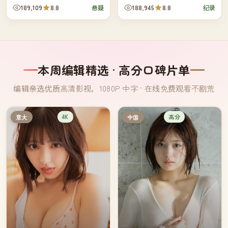
脏病，而镇上每一个看似无关的
红叶与雪，记录铁道员、便当
189,109
8.8
188,945
8.8
悬疑
纪录
人，都曾在去年同样的八月做出
店、车站旁老人的日常。
过相...
本周编辑精选 · 高分口碑片单
编辑亲选优质高清影视，1080P 中字 · 在线免费观看不剧荒
4K
高分
意大
中国