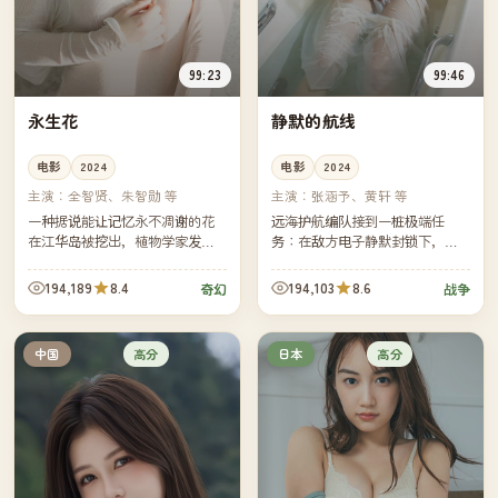
99:23
99:46
永生花
静默的航线
电影
2024
电影
2024
主演：
全智贤、朱智勋 等
主演：
张涵予、黄轩 等
一种据说能让记忆永不凋谢的花
远海护航编队接到一桩极端任
在江华岛被挖出，植物学家发现
务：在敌方电子静默封锁下，穿
它的香气会让人陷入自己最美的
越一条没有任何外部信号的海
一段过去。她必须在迷恋与遗忘
域。指挥官必须重新学会只靠纸
194,189
8.4
194,103
8.6
奇幻
战争
之间，做出科学家不该做的选
海图与星辰判断方向。
择。
高分
高分
中国
日本