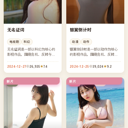
无名证词
银翼倒计时
电视剧
科幻
动漫
动作
无名证词是一部以科幻为核心的
银翼倒计时是一部以动作为核心
影视作品，围绕危机、反转与人
的影视作品，围绕危机、反转与
物成长展开，整体节奏紧凑，值
人物成长展开，整体节奏紧凑，
得推荐观看。
值得推荐观看。
2024-12-27
26,935
7.4
2024-12-25
39,024
9.2
新片
新片
4K
热播
日本
韩国