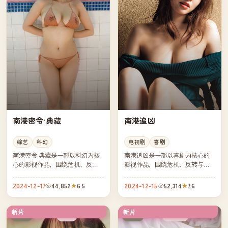
南港密令·典藏
南港追凶
综艺
科幻
电视剧
喜剧
南港密令·典藏是一部以科幻为核
南港追凶是一部以喜剧为核心的
心的影视作品，围绕危机、反转
影视作品，围绕危机、反转与人
与人物成长展开，整体节奏紧
物成长展开，整体节奏紧凑，值
凑，值得推荐观看。
得推荐观看。
2024-12-17
44,852
6.5
2024-12-15
52,314
7.6
新片
新片
高分
连载中
日本
日本