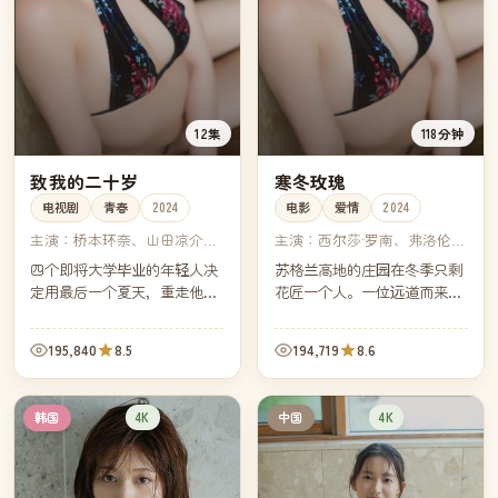
12集
118分钟
致我的二十岁
寒冬玫瑰
电视剧
青春
2024
电影
爱情
2024
主演：
桥本环奈、山田凉介、
主演：
西尔莎·罗南、弗洛伦丝
浜边美波、中川大志
·珀、蒂莫西·柴勒梅德、艾玛·
四个即将大学毕业的年轻人决
苏格兰高地的庄园在冬季只剩
沃特森
定用最后一个夏天，重走他们
花匠一个人。一位远道而来的
高中三年级时一起骑过的那条
画家请求住下两周，她想画完
沿海公路。镜头里是骑行，镜
她母亲未完成的那幅"寒冬玫
195,840
8.5
194,719
8.6
头外是各自不敢轻易说出口
瑰"。
的"接下来呢"。
4K
4K
韩国
中国