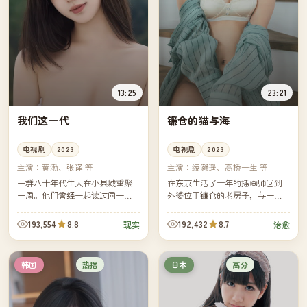
13:25
23:21
我们这一代
镰仓的猫与海
电视剧
2023
电视剧
2023
主演：
黄渤、张译 等
主演：
绫濑遥、高桥一生 等
一群八十年代生人在小县城重聚
在东京生活了十年的插画师回到
一周。他们曾经一起读过同一所
外婆位于镰仓的老房子，与一只
中学，如今分布在北京、上海、
总在屋顶上的橘猫和邻居家的双
广州、汕头与县城本地——但他
胞胎兄妹，度过了一个不写一笔
193,554
8.8
192,432
8.7
现实
治愈
们的烦恼竟然惊人地相似。
却画得最满的夏天。
热播
高分
韩国
日本